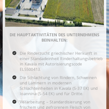
DIE HAUPTAKTIVITÄTEN DES UNTERNEHMENS
BEINHALTEN:
Die Rinderzucht griechischer Herkunft in
einer Standadeinheit Rinderhaltungsbetrieb
in Kavala mit Autorisierungscode
EL5500413.
Die Schlachtung von Rindern, Schweinen
und Lämmern in modernen
Schlachteinheiten in Kavala (S-37 EK) und
Ioannina (S-54 EK) und für Dritte.
Verarbeitung – Standardisierung von
frischem und gefrorenem Fleisch von