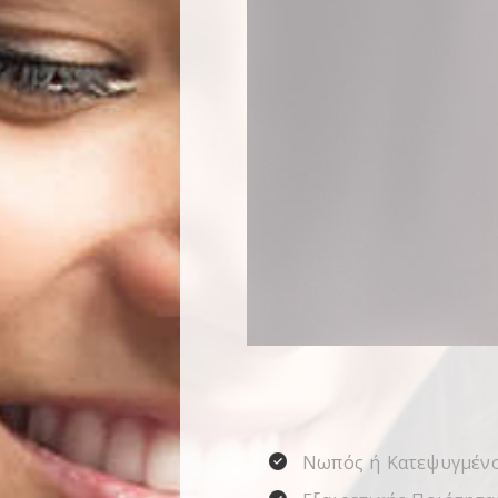
Νωπός ή Κατεψυγμέν