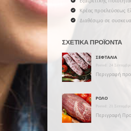
Εξαιρετικής Ποιότητα
Κρέας προελεύσεως Ελ
Διαθέσιμο σε συσκευασ
ΣΧΕΤΙΚΆ ΠΡΟΪΌΝΤΑ
ΣΕΦΤΑΛΙΆ
Posted: 24 Σεπτεμβρ
Περιγραφή προ
ΡΟΛΌ
Posted: 21 Σεπτεμβρ
Περιγραφή Προ