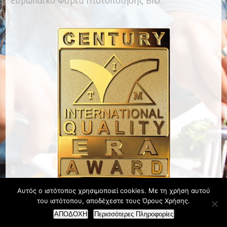
Ευρωπαϊκό Φορέα Πιστοποίησης BID.
Αυτός ο ιστότοπος χρησιμοποιεί cookies. Με τη χρήση αυτού
του ιστότοπου, αποδέχεστε τους Όρους Χρήσης.
ΑΠΟΔΟΧΗ
Περισσότερες Πληροφορίες
Designed & Developed by NextCom S.A. |
Πολιτική Απορρήτου