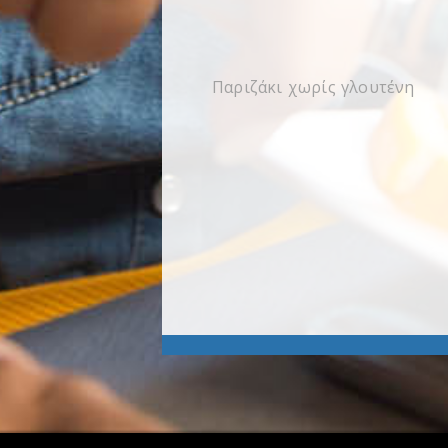
Παριζάκι χωρίς γλουτένη