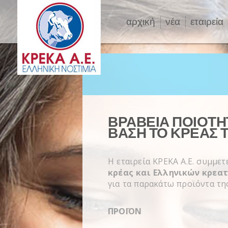
αρχική
νέα
εταιρεία
ΒΡΑΒΕΊΑ ΠΟΙΌΤ
ΒΆΣΗ ΤΟ ΚΡΈΑΣ Τ
Η εταιρεία ΚΡΕΚΑ Α.Ε. συμμε
κρέας και Ελληνικών κρεα
για τα παρακάτω προϊόντα της
ΠΡΟΪΟΝ