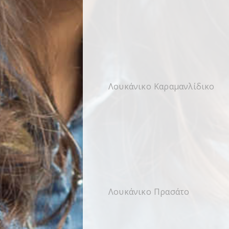
Λουκάνικο Καραμανλίδικο
Λουκάνικο Πρασάτο