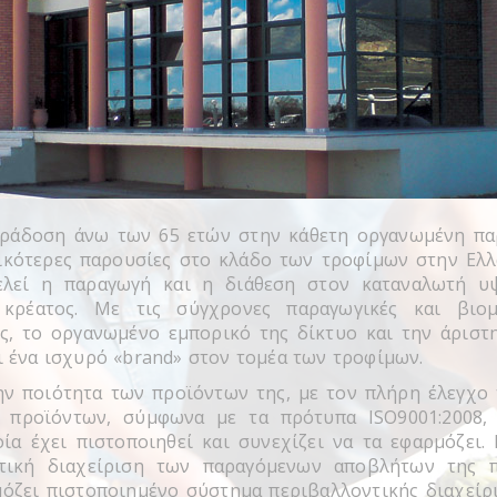
 παράδοση άνω των 65 ετών στην κάθετη οργανωμένη πα
τικότερες παρουσίες στο κλάδο των τροφίμων στην Ελλ
ελεί η παραγωγή και η διάθεση στον καταναλωτή υψ
κρέατος. Mε τις σύγχρονες παραγωγικές και βιομη
ς, τo οργανωμένο εμπορικό της δίκτυο και την άριστ
ει ένα ισχυρό «brand» στον τομέα των τροφίμων.
την ποιότητα των προϊόντων της, με τον πλήρη έλεγχο 
προϊόντων, σύμφωνα με τα πρότυπα ISO9001:2008, IS
α έχει πιστοποιηθεί και συνεχίζει να τα εφαρμόζει. Ε
τική διαχείριση των παραγόμενων αποβλήτων της π
όζει πιστοποιημένο σύστημα περιβαλλοντικής διαχεί