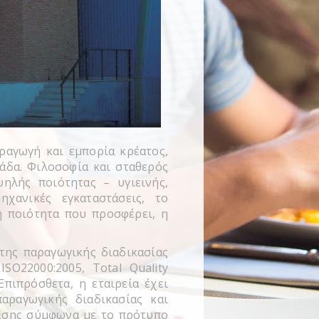
ραγωγή και εμπορία κρέατος,
άδα. Φιλοσοφία και σταθερός
ηλής ποιότητας – υγιεινής,
χανικές εγκαταστάσεις, τo
η ποιότητα που προσφέρει, η
της παραγωγικής διαδικασίας
O22000:2005, Total Quality
πιπρόσθετα, η εταιρεία έχει
αραγωγικής διαδικασίας και
ρισης σύμφωνα με το πρότυπο