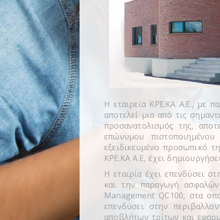
Η εταιρεία ΚΡΕ.ΚΑ Α.Ε., με
αποτελεί μια από τις σημαν
προσανατολισμός της, αποτ
επώνυμου πιστοποιημένου 
εξειδικευμένο προσωπικό τη
ΚΡΕ.ΚΑ Α.Ε, έχει δημιουργήσ
Η εταιρία έχει επενδύσει σ
και την παραγωγή ασφαλών 
Management QC100, στα οποί
επενδύσει στην περιβαλλον
αποβλήτων τρίτων και εφαρμ